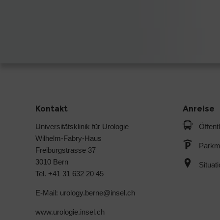
Kontakt
Anreise
Universitätsklinik für Urologie
Öffent
Wilhelm-Fabry-Haus
Parkmö
Freiburgstrasse 37
3010 Bern
Situat
Tel. +41 31 632 20 45
E-Mail: urology.berne@
insel.ch
www.urologie.insel.ch