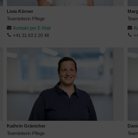
Livia Körner
Marg
Teamleiterin Pflege
Teaml
Kontakt per E-Mail
K
+41 31 63 2 20 48
+
Kathrin Gränicher
Dani
Teamleiterin Pflege
Teaml