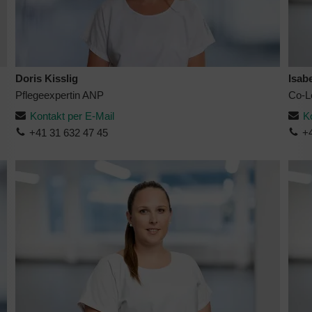
Doris Kisslig
Isab
Pflegeexpertin ANP
Co-Le
Kontakt per E-Mail
K
+41 31 632 47 45
+