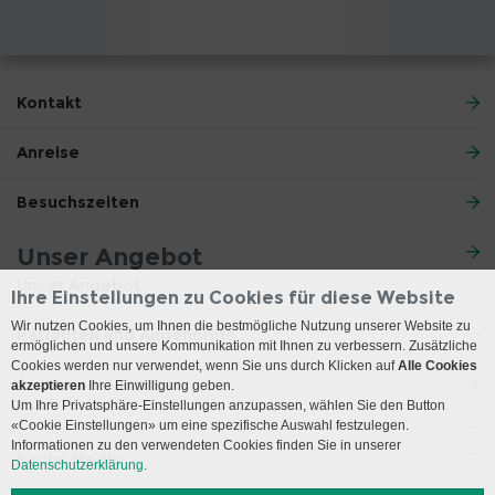
Kontakt
Anreise
Besuchszeiten
Unser Angebot
Unser Angebot
Ihre Einstellungen zu Cookies für diese Website
Wir nutzen Cookies, um Ihnen die bestmögliche Nutzung unserer Website zu
Patienten und Angehörige
ermöglichen und unsere Kommunikation mit Ihnen zu verbessern. Zusätzliche
Cookies werden nur verwendet, wenn Sie uns durch Klicken auf
Alle Cookies
Ärzte und Zuweiser
akzeptieren
Ihre Einwilligung geben.
Um Ihre Privatsphäre-Einstellungen anzupassen, wählen Sie den Button
«Cookie Einstellungen» um eine spezifische Auswahl festzulegen.
Informationen zu den verwendeten Cookies finden Sie in unserer
Social Media
Datenschutzerklärung.