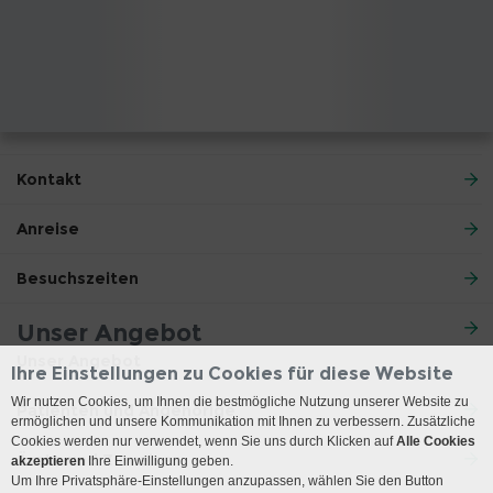
Kontakt
Anreise
Besuchszeiten
Unser Angebot
Unser Angebot
Ihre Einstellungen zu Cookies für diese Website
Wir nutzen Cookies, um Ihnen die bestmögliche Nutzung unserer Website zu
Patienten und Angehörige
ermöglichen und unsere Kommunikation mit Ihnen zu verbessern. Zusätzliche
Cookies werden nur verwendet, wenn Sie uns durch Klicken auf
Alle Cookies
Ärzte und Zuweiser
akzeptieren
Ihre Einwilligung geben.
Um Ihre Privatsphäre-Einstellungen anzupassen, wählen Sie den Button