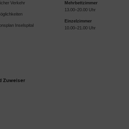
licher Verkehr
Mehrbettzimmer
13.00–20.00 Uhr
glichkeiten
Einzelzimmer
ionsplan Inselspital
10.00–21.00 Uhr
d Zuweiser