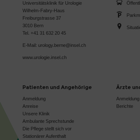
Universitätsklinik für Urologie
Öffent
Wilhelm-Fabry-Haus
Parkmö
Freiburgstrasse 37
3010 Bern
Situat
Tel. +41 31 632 20 45
E-Mail: urology.berne@
insel.ch
www.urologie.insel.ch
Patienten und Angehörige
Ärzte un
Anmeldung
Anmeldung
Anreise
Berichte
Unsere Klinik
Ambulante Sprechstunde
Die Pflege stellt sich vor
Stationärer Aufenthalt