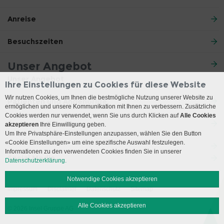
Anreise
Besuchszeiten
Unser Angebot
Unser Angebot
Ihre Einstellungen zu Cookies für diese Website
Wir nutzen Cookies, um Ihnen die bestmögliche Nutzung unserer Website zu
Patienten und Angehörige
ermöglichen und unsere Kommunikation mit Ihnen zu verbessern. Zusätzliche
Cookies werden nur verwendet, wenn Sie uns durch Klicken auf
Alle Cookies
Ärzte und Zuweiser
akzeptieren
Ihre Einwilligung geben.
Um Ihre Privatsphäre-Einstellungen anzupassen, wählen Sie den Button
«Cookie Einstellungen» um eine spezifische Auswahl festzulegen.
Informationen zu den verwendeten Cookies finden Sie in unserer
Social Media
Datenschutzerklärung.
Notwendige Cookies akzeptieren
Impressum
Disclaimer
Datenschutz
Sitemap
Alle Cookies akzeptieren
© 2026 Insel Gruppe AG