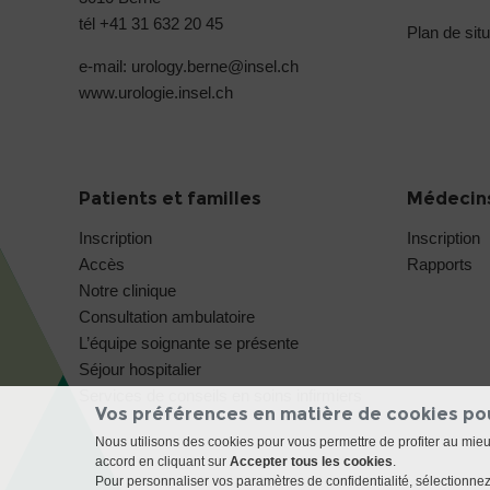
tél +41 31 632 20 45
Plan de situ
e-mail: urology.berne@
insel.ch
www.urologie.insel.ch
Patients et familles
Médecins
Inscription
Inscription
Accès
Rapports
Notre clinique
Consultation ambulatoire
L’équipe soignante se présente
Séjour hospitalier
Services de conseils en soins infirmiers
Vos préférences en matière de cookies po
Nous utilisons des cookies pour vous permettre de profiter au mie
accord en cliquant sur
Accepter tous les cookies
.
Pour personnaliser vos paramètres de confidentialité, sélectionnez 