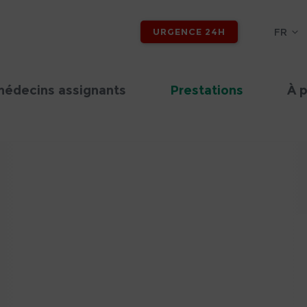
FR
URGENCE 24H
médecins assignants
Prestations
À 