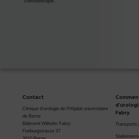
chimiothérapie.
Contact
Comment 
d’urolog
Clinique d’urologie de l’Hôpital universitaire
Fabry
de Berne
Bâtiment Wilhelm Fabry
Transports 
Freiburgstrasse 37
Stationneme
3010 Berne