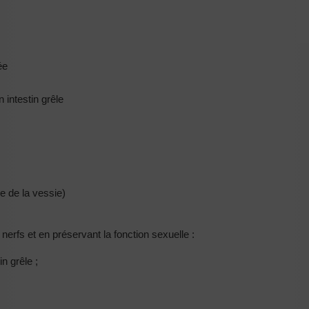
rée
n intestin grêle
le de la vessie)
erfs et en préservant la fonction sexuelle :
tin grêle ;