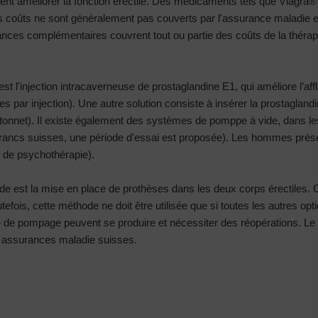
ent améliorer la fonction érectile. Des médicaments tels que Viagra® (Si
es coûts ne sont généralement pas couverts par l'assurance maladie 
ances complémentaires couvrent tout ou partie des coûts de la théra
est l'injection intracaverneuse de prostaglandine E1, qui améliore l’af
s par injection). Une autre solution consiste à insérer la prostagland
âtonnet). Il existe également des systèmes de pomppe à vide, dans les
0 francs suisses, une période d'essai est proposée). Les hommes pré
e de psychothérapie).
urde est la mise en place de prothèses dans les deux corps érectile
efois, cette méthode ne doit être utilisée que si toutes les autres opt
 de pompage peuvent se produire et nécessiter des réopérations. Le
s assurances maladie suisses.