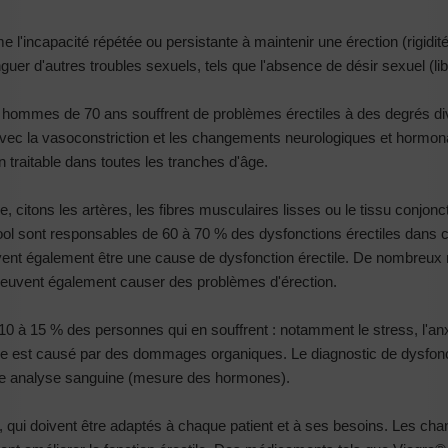
 l'incapacité répétée ou persistante à maintenir une érection (rigidit
nguer d'autres troubles sexuels, tels que l'absence de désir sexuel (lib
ommes de 70 ans souffrent de problèmes érectiles à des degrés dive
vec la vasoconstriction et les changements neurologiques et hormona
n traitable dans toutes les tranches d'âge.
 citons les artères, les fibres musculaires lisses ou le tissu conjonc
ol sont responsables de 60 à 70 % des dysfonctions érectiles dans ce
uvent également être une cause de dysfonction érectile. De nombreu
s peuvent également causer des problèmes d'érection.
 à 15 % des personnes qui en souffrent : notamment le stress, l'anxié
ble est causé par des dommages organiques. Le diagnostic de dysfoncti
une analyse sanguine (mesure des hormones).
ile, qui doivent être adaptés à chaque patient et à ses besoins. Les ch