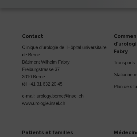
Contact
Comment 
d’urolog
Clinique d’urologie de l’Hôpital universitaire
Fabry
de Berne
Bâtiment Wilhelm Fabry
Transports 
Freiburgstrasse 37
Stationneme
3010 Berne
tél +41 31 632 20 45
Plan de situ
e-mail: urology.berne@
insel.ch
www.urologie.insel.ch
Patients et familles
Médecins