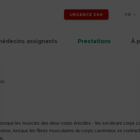
FR
URGENCE 24H
médecins assignants
Prestations
À 
ile
lorsque les muscles des deux corps érectiles - les soi-disant corps c
inverse, lorsque les fibres musculaires du corps caverneux se contracte
e.