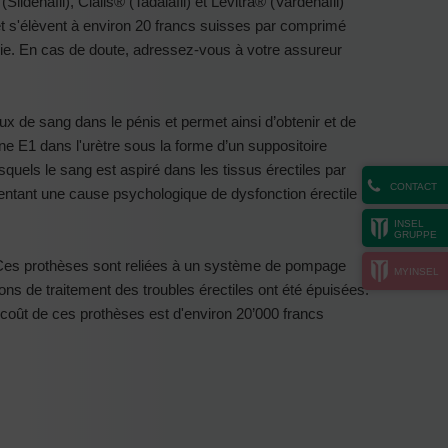
ldénafil), Cialis® (Tadalafil) et Levitra® (Vardénafil)
et s'élèvent à environ 20 francs suisses par comprimé
pie. En cas de doute, adressez-vous à votre assureur
flux de sang dans le pénis et permet ainsi d’obtenir et de
ine E1 dans l'urètre sous la forme d’un suppositoire
quels le sang est aspiré dans les tissus érectiles par
CONTACT
sentant une cause psychologique de dysfonction érectile
INSEL
GRUPPE
s. Ces prothèses sont reliées à un système de pompage
MYINSEL
ions de traitement des troubles érectiles ont été épuisées.
 coût de ces prothèses est d'environ
20’000 francs