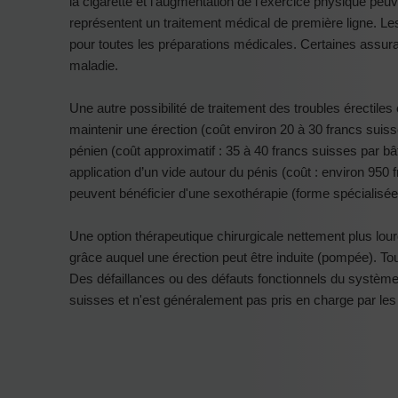
la cigarette et l'augmentation de l'exercice physique peuv
représentent un traitement médical de première ligne. L
pour toutes les préparations médicales. Certaines assur
maladie.
Une autre possibilité de traitement des troubles érectiles 
maintenir une érection (coût environ 20 à 30 francs suisse
pénien (coût approximatif : 35 à 40 francs suisses par b
application d’un vide autour du pénis (coût : environ 95
peuvent bénéficier d'une sexothérapie (forme spécialisé
Une option thérapeutique chirurgicale nettement plus lo
grâce auquel une érection peut être induite (pompée). Tout
Des défaillances ou des défauts fonctionnels du système
suisses et n'est généralement pas pris en charge par le