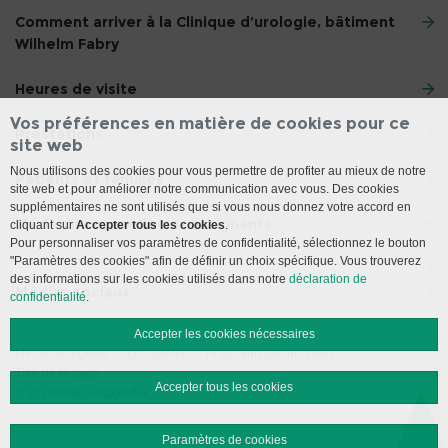
Comment arriver à la Clinique d’urologie, bâtiment
Wilhelm Fabry
Heures de visite
Vos préférences en matière de cookies pour ce
Prestations
site web
Nous utilisons des cookies pour vous permettre de profiter au mieux de notre
Patients et familles
site web et pour améliorer notre communication avec vous. Des cookies
supplémentaires ne sont utilisés que si vous nous donnez votre accord en
Médecins et médecins assignants
cliquant sur
Accepter tous les cookies
.
Pour personnaliser vos paramètres de confidentialité, sélectionnez le bouton
"Paramètres des cookies" afin de définir un choix spécifique. Vous trouverez
des informations sur les cookies utilisés dans notre
déclaration de
Médias sociaux
confidentialité
.
Accepter les cookies nécessaires
Mentions légales
Disclaimer
Protection des données
Titre de la page
Accepter tous les cookies
© 2026 Insel Gruppe AG
Paramètres de cookies