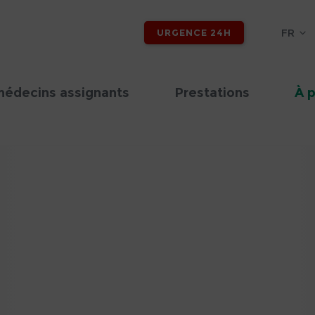
FR
URGENCE 24H
médecins assignants
Prestations
À 