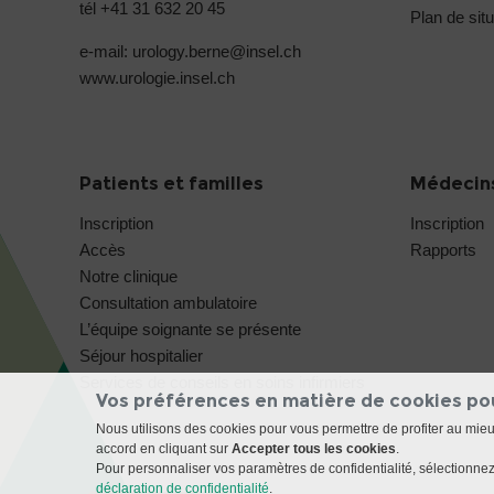
tél +41 31 632 20 45
Plan de situ
e-mail: urology.berne@
insel.ch
www.urologie.insel.ch
Patients et familles
Médecins
Inscription
Inscription
Accès
Rapports
Notre clinique
Consultation ambulatoire
L’équipe soignante se présente
Séjour hospitalier
Services de conseils en soins infirmiers
Vos préférences en matière de cookies po
Nous utilisons des cookies pour vous permettre de profiter au mie
accord en cliquant sur
Accepter tous les cookies
.
Pour personnaliser vos paramètres de confidentialité, sélectionnez 
déclaration de confidentialité
.