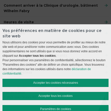
Comment arriver à la Clinique d’urologie, bâtiment
Wilhelm Fabry
Heures de visite
Vos préférences en matière de cookies pour ce
Prestations
site web
Nous utilisons des cookies pour vous permettre de profiter au mieux de notre
Patients et familles
site web et pour améliorer notre communication avec vous. Des cookies
supplémentaires ne sont utilisés que si vous nous donnez votre accord en
Médecins et médecins assignants
cliquant sur
Accepter tous les cookies
.
Pour personnaliser vos paramètres de confidentialité, sélectionnez le bouton
"Paramètres des cookies" afin de définir un choix spécifique. Vous trouverez
des informations sur les cookies utilisés dans notre
déclaration de
Médias sociaux
confidentialité
.
Accepter les cookies nécessaires
Mentions légales
Disclaimer
Protection des données
Titre de la page
Accepter tous les cookies
© 2026 Insel Gruppe AG
Paramètres de cookies