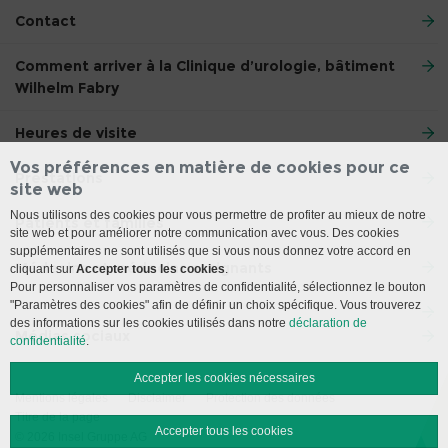
Contact
Comment arriver à la Clinique d’urologie, bâtiment
Wilhelm Fabry
Heures de visite
Vos préférences en matière de cookies pour ce
Prestations
site web
Nous utilisons des cookies pour vous permettre de profiter au mieux de notre
Patients et familles
site web et pour améliorer notre communication avec vous. Des cookies
supplémentaires ne sont utilisés que si vous nous donnez votre accord en
Médecins et médecins assignants
cliquant sur
Accepter tous les cookies
.
Pour personnaliser vos paramètres de confidentialité, sélectionnez le bouton
"Paramètres des cookies" afin de définir un choix spécifique. Vous trouverez
des informations sur les cookies utilisés dans notre
déclaration de
Médias sociaux
confidentialité
.
Accepter les cookies nécessaires
Mentions légales
Disclaimer
Protection des données
Titre de la page
Accepter tous les cookies
© 2026 Insel Gruppe AG