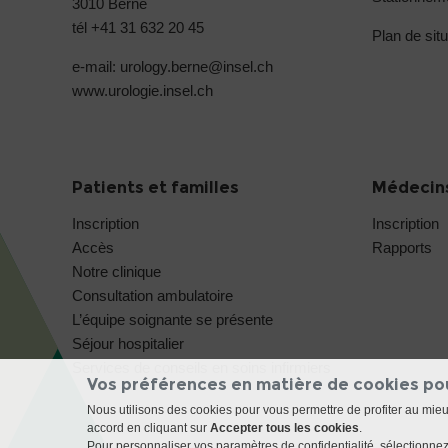
3010 Berne
tél +41 31 632 20 45
Plan de situ
e-mail: urology.berne@
insel.ch
www.urologie.insel.ch
Patients et familles
Médecins
Inscription
Inscription
Accès
Rapports
Notre clinique
Consultation ambulatoire
L’équipe soignante se présente
Séjour hospitalier
Services de conseils en soins infirmiers
Vos préférences en matière de cookies po
Nous utilisons des cookies pour vous permettre de profiter au mie
accord en cliquant sur
Accepter tous les cookies
.
Pour personnaliser vos paramètres de confidentialité, sélectionnez 