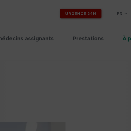
FR
URGENCE 24H
médecins assignants
Prestations
À 