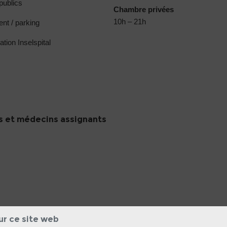
publics
Chambre privées
10h – 21h
nt / parking
ation Inselspital
 et médecins assignants
ur ce site web