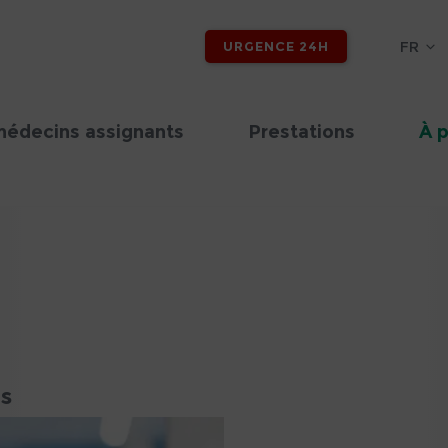
FR
URGENCE 24H
médecins assignants
Prestations
À 
rs