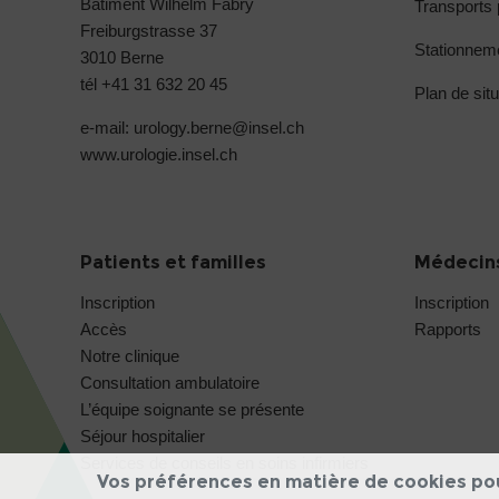
Bâtiment Wilhelm Fabry
Transports 
Freiburgstrasse 37
Stationneme
3010 Berne
tél +41 31 632 20 45
Plan de situ
e-mail: urology.berne@
insel.ch
www.urologie.insel.ch
Patients et familles
Médecins
Inscription
Inscription
Accès
Rapports
Notre clinique
Consultation ambulatoire
L’équipe soignante se présente
Séjour hospitalier
Services de conseils en soins infirmiers
Vos préférences en matière de cookies po