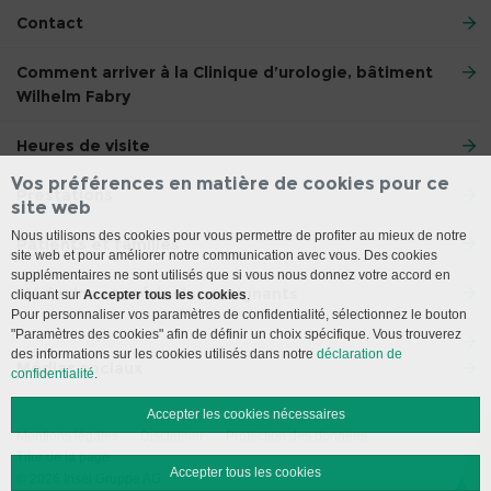
Contact
Comment arriver à la Clinique d’urologie, bâtiment
Wilhelm Fabry
Heures de visite
Vos préférences en matière de cookies pour ce
Prestations
site web
Nous utilisons des cookies pour vous permettre de profiter au mieux de notre
Patients et familles
site web et pour améliorer notre communication avec vous. Des cookies
supplémentaires ne sont utilisés que si vous nous donnez votre accord en
Médecins et médecins assignants
cliquant sur
Accepter tous les cookies
.
Pour personnaliser vos paramètres de confidentialité, sélectionnez le bouton
"Paramètres des cookies" afin de définir un choix spécifique. Vous trouverez
des informations sur les cookies utilisés dans notre
déclaration de
Médias sociaux
confidentialité
.
Accepter les cookies nécessaires
Mentions légales
Disclaimer
Protection des données
Titre de la page
Accepter tous les cookies
© 2026 Insel Gruppe AG