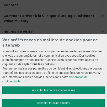
Contact
Comment arriver à la Clinique d’urologie, bâtiment
Wilhelm Fabry
Heures de visite
Vos préférences en matière de cookies pour ce
Prestations
site web
Nous utilisons des cookies pour vous permettre de profiter au mieux de notre
Patients et familles
site web et pour améliorer notre communication avec vous. Des cookies
supplémentaires ne sont utilisés que si vous nous donnez votre accord en
Médecins et médecins assignants
cliquant sur
Accepter tous les cookies
.
Pour personnaliser vos paramètres de confidentialité, sélectionnez le bouton
"Paramètres des cookies" afin de définir un choix spécifique. Vous trouverez
des informations sur les cookies utilisés dans notre
déclaration de
Médias sociaux
confidentialité
.
Accepter les cookies nécessaires
Mentions légales
Disclaimer
Protection des données
Titre de la page
Accepter tous les cookies
© 2026 Insel Gruppe AG